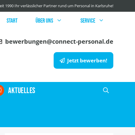
eit 1990 Ihr verlässlicher Partner rund um Personal in Karlsruhe!
Start
Über uns
Service
bewerbungen@connect-personal.de
Jetzt bewerben!
AKTUELLES