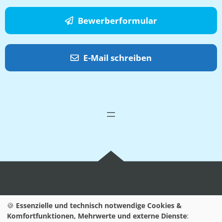
Bewerberformular
E-Mail schreiben
Wir sind Ihr Partner für
Jobs
rund um die
🍪
Essenzielle und technisch notwendige Cookies &
Technologieregion Karlsruhe und in ganz Baden-
Komfortfunktionen, Mehrwerte und externe Dienste
: