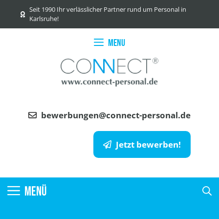
Zum
Seit 1990 Ihr verlässlicher Partner rund um Personal in
Inhalt
Karlsruhe!
springen
Menu
bewerbungen@connect-personal.de
Jetzt bewerben!
MENÜ