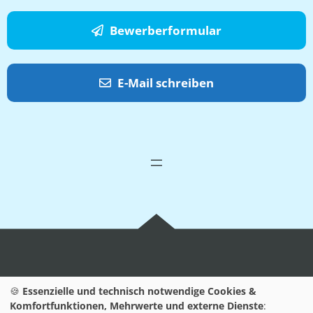
Bewerberformular
E-Mail schreiben
Wir sind Ihr Partner für
Jobs
rund um die
🍪
Essenzielle und technisch notwendige Cookies &
Technologieregion Karlsruhe und in ganz Baden-
Komfortfunktionen, Mehrwerte und externe Dienste
: