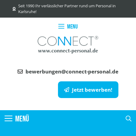
Zum
Seit 1990 Ihr verlässlicher Partner rund um Personal in
Inhalt
Karlsruhe!
springen
Menu
bewerbungen@connect-personal.de
Jetzt bewerben!
MENÜ