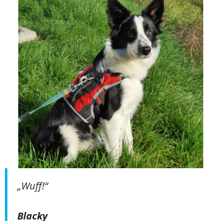
„Wuff!“
Blacky