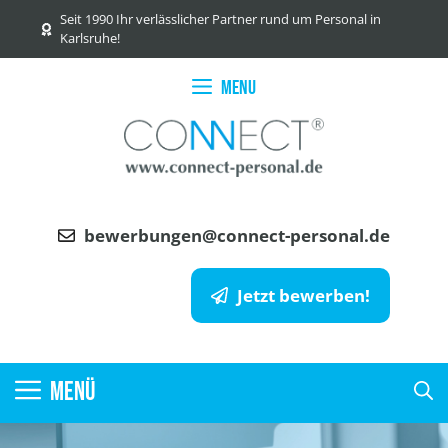
Zum
Seit 1990 Ihr verlässlicher Partner rund um Personal in
Inhalt
Karlsruhe!
springen
Menu
bewerbungen@connect-personal.de
Jetzt bewerben!
MENÜ