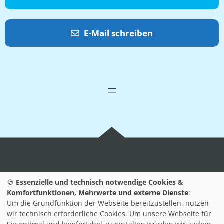
E-Mail schreiben
Wir sind Ihr Partner für
Jobs
rund um die
🍪
Essenzielle und technisch notwendige Cookies &
Technologieregion Karlsruhe und in ganz Baden-
Komfortfunktionen, Mehrwerte und externe Dienste
:
Württemberg.
Um die Grundfunktion der Webseite bereitzustellen, nutzen
wir technisch erforderliche Cookies. Um unsere Webseite für
Finden Sie Ihren Traumjob in unseren