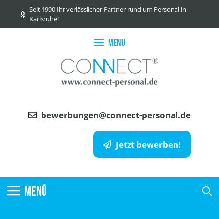
Zum
Seit 1990 Ihr verlässlicher Partner rund um Personal in
Inhalt
Karlsruhe!
springen
Menu
bewerbungen@connect-personal.de
Jetzt bewerben!
MENÜ